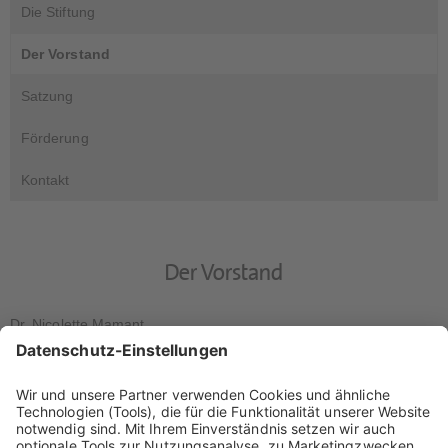
Die Stiftung
Der Vorstand
Satzung
Förderung
Kontakt
Der Vorstand
Dr. Nicolette Mamant
Diplom-Biologin
Dreieich
(Vorstandsvorsitzende)
Dr. Joachim Herborg
Diplom-Biologe